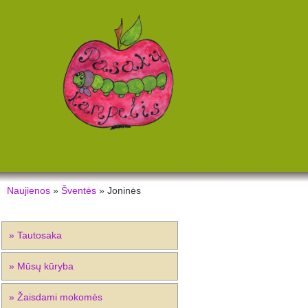
Naujienos
»
Šventės
» Joninės
» Tautosaka
» Mūsų kūryba
» Žaisdami mokomės